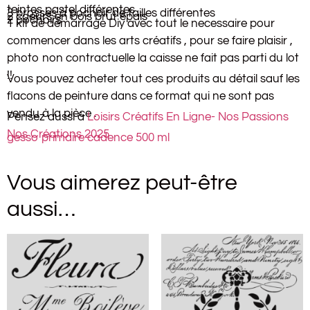
teintes pastel différentes
3 brosses à pochoir de tailles différentes
2 coeurs en bois brut épais
2 pochoirs
1 kit de demarrage Diy avec tout le necessaire pour
commencer dans les arts créatifs , pour se faire plaisir ,
photo non contractuelle la caisse ne fait pas parti du lot
!!
Vous pouvez acheter tout ces produits au détail sauf les
flacons de peinture dans ce format qui ne sont pas
vendu à la pièce .
Pensez aussi à
Loisirs Créatifs En Ligne- Nos Passions
Nos Créations 2025
gesso primaire cadence 500 ml
Vous aimerez peut-être
aussi…