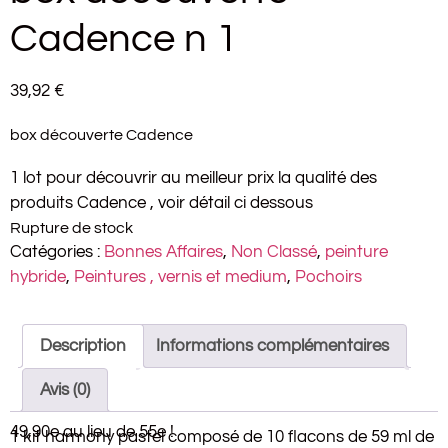
Cadence n 1
39,92
€
box découverte Cadence
1 lot pour découvrir au meilleur prix la qualité des
produits Cadence , voir détail ci dessous
Rupture de stock
Catégories :
Bonnes Affaires
,
Non Classé
,
peinture
hybride
,
Peintures , vernis et medium
,
Pochoirs
Description
Informations complémentaires
Avis (0)
49,90e au lieu de 55e !
1 kit harmony pastel composé de 10 flacons de 59 ml de