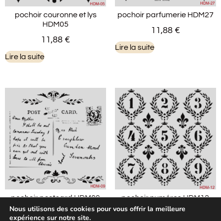
pochoir couronne et lys
pochoir parfumerie HDM27
HDM05
11,88
€
11,88
€
Lire la suite
Lire la suite
pochoir postcard HDM09
pochoir numéros HDM12
Nous utilisons des cookies pour vous offrir la meilleure
11,88
€
11,88
€
expérience sur notre site.