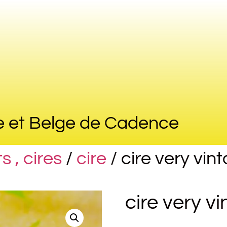
e et Belge de Cadence
s , cires
/
cire
/ cire very vin
cire very v