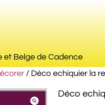
e et Belge de Cadence
décorer
/ Déco echiquier la r
Déco echiqu