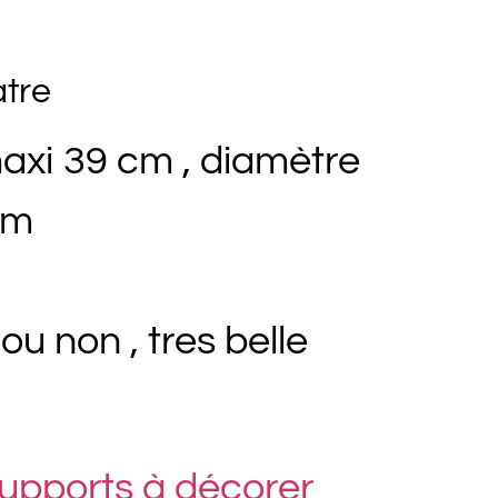
atre
axi 39 cm , diamètre
cm
ou non , tres belle
upports à décorer