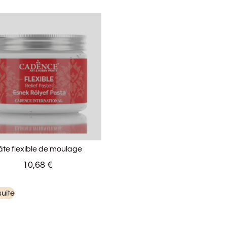
âte flexible de moulage
10,68
€
suite