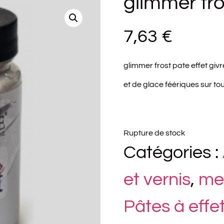
glimmer fro
7,63
€
glimmer frost pate effet givr
et de glace féériques sur to
Rupture de stock
Catégories :
et vernis
,
me
Pâtes à effet