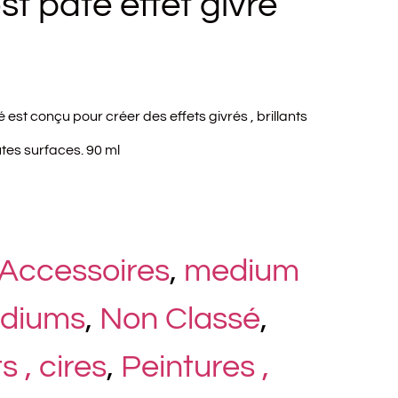
st pate effet givré
é est conçu pour créer des effets givrés , brillants
utes surfaces. 90 ml
Accessoires
,
medium
diums
,
Non Classé
,
s , cires
,
Peintures ,