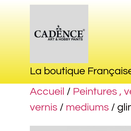
La boutique Français
Accueil
/
Peintures , 
vernis
/
mediums
/ gl