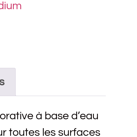
edium
s
corative à base d’eau
sur toutes les surfaces