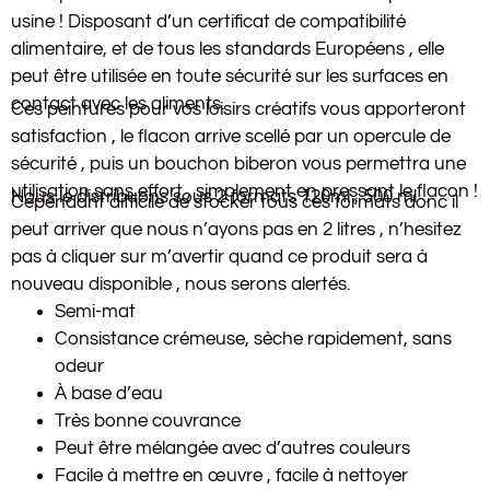
usine ! Disposant d’un certificat de compatibilité
alimentaire, et de tous les standards Européens , elle
peut être utilisée en toute sécurité sur les surfaces en
contact avec les aliments.
Ces peintures pour vos loisirs créatifs vous apporteront
satisfaction , le flacon arrive scellé par un opercule de
sécurité , puis un bouchon biberon vous permettra une
utilisation sans effort , simplement en pressant le flacon !
Nous le distribuons sous 2 formats 120ml , 500 ml .
Cependant difficile de stocker tous ces formats donc il
peut arriver que nous n’ayons pas en 2 litres , n’hesitez
pas à cliquer sur m’avertir quand ce produit sera à
nouveau disponible , nous serons alertés.
Semi-mat
Consistance crémeuse, sèche rapidement, sans
odeur
À base d’eau
Très bonne couvrance
Peut être mélangée avec d’autres couleurs
Facile à mettre en œuvre , facile à nettoyer