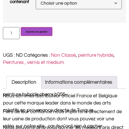
contenant
Ajouter au panier
UGS :
ND
Catégories :
Non Classé
,
peinture hybride
,
Peintures , vernis et medium
Description
Informations complémentaires
peinture hybride cherry h056
Nous sommes distributeur officiel France et Belgique
pour cette marque leader dans le monde des arts
créatifs en provenance directe de Turquie .
Fiers de leur confiance nous importons directement de
leur usine de production dont vous pouvez voir une
vidéo sur notre site , car ils n’ont rien à cacher .
Nous pouvons ainsi vous donner les meilleurs prix direct