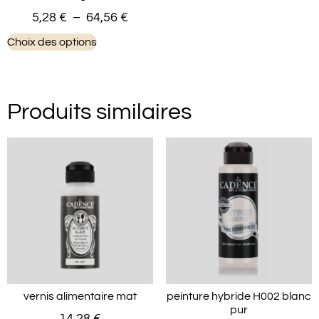
5,28
€
–
64,56
€
Choix des options
Produits similaires
vernis alimentaire mat
peinture hybride H002 blanc
pur
14,28
€