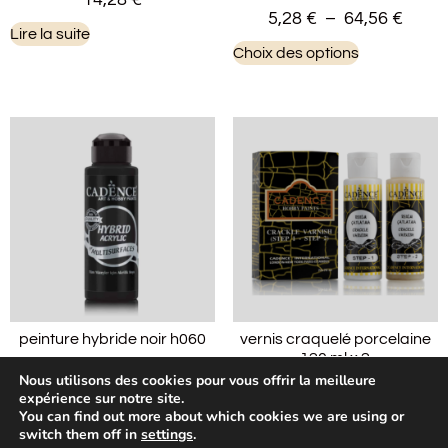
5,28
€
–
64,56
€
Lire la suite
Choix des options
peinture hybride noir h060
vernis craquelé porcelaine
120 ml x 2
5,28
€
–
64,56
€
Nous utilisons des cookies pour vous offrir la meilleure
10,68
€
expérience sur notre site.
Choix des options
You can find out more about which cookies we are using or
Lire la suite
switch them off in
settings
.