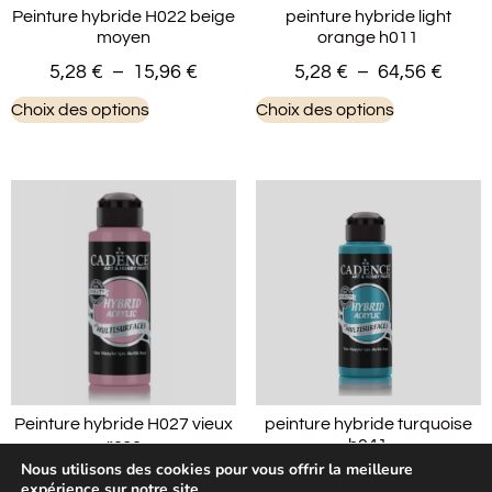
Peinture hybride H022 beige
peinture hybride light
moyen
orange h011
5,28
€
–
15,96
€
5,28
€
–
64,56
€
Choix des options
Choix des options
Peinture hybride H027 vieux
peinture hybride turquoise
rose
h041
Nous utilisons des cookies pour vous offrir la meilleure
5,28
€
–
15,96
€
5,28
€
–
64,56
€
expérience sur notre site.