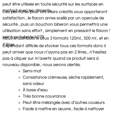
peut être utilisée en toute sécurité sur les surfaces en
contact avec les aliments.
Ces peintures pour vos loisirs créatifs vous apporteront
satisfaction , le flacon arrive scellé par un opercule de
sécurité , puis un bouchon biberon vous permettra une
utilisation sans effort , simplement en pressant le flacon !
peinture hybride h079
Nous le distribuons sous 3 formats 120ml , 500 ml , et en
2 litres .
Cependant difficile de stocker tous ces formats donc il
peut arriver que nous n’ayons pas en 2 litres , n’hesitez
pas à cliquer sur m’avertir quand ce produit sera à
nouveau disponible , nous serons alertés.
Semi-mat
Consistance crémeuse, sèche rapidement,
sans odeur
À base d’eau
Très bonne couvrance
Peut être mélangée avec d’autres couleurs
Facile à mettre en œuvre , facile à nettoyer