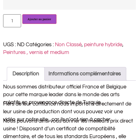
Ajouter au panier
UGS :
ND
Catégories :
Non Classé
,
peinture hybride
,
Peintures , vernis et medium
Description
Informations complémentaires
Nous sommes distributeur officiel France et Belgique
pour cette marque leader dans le monde des arts
créatifs en provenance directe de Turquie .
Fiers de leur confiance nous importons directement de
leur usine de production dont vous pouvez voir une
vidéo sur notre site , car ils n’ont rien à cacher .
Nous pouvons ainsi vous donner les meilleurs prix direct
usine ! Disposant d’un certificat de compatibilité
alimentaire, et de tous les standards Européens , elle