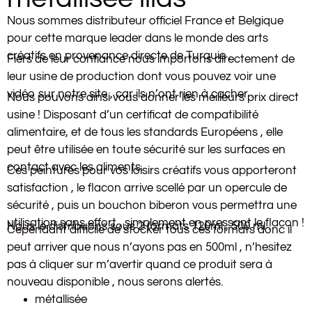
Nous sommes distributeur officiel France et Belgique
pour cette marque leader dans le monde des arts
créatifs en provenance directe de Turquie .
Fiers de leur confiance nous importons directement de
leur usine de production dont vous pouvez voir une
vidéo sur notre site , car ils n’ont rien à cacher .
Nous pouvons ainsi vous donner les meilleurs prix direct
usine ! Disposant d’un certificat de compatibilité
alimentaire, et de tous les standards Européens , elle
peut être utilisée en toute sécurité sur les surfaces en
contact avec les aliments.
Ces peintures pour vos loisirs créatifs vous apporteront
satisfaction , le flacon arrive scellé par un opercule de
sécurité , puis un bouchon biberon vous permettra une
utilisation sans effort , simplement en pressant le flacon !
Nous le distribuons sous 2 formats 120ml , 500 ml .
Cependant difficile de stocker tous ces formats donc il
peut arriver que nous n’ayons pas en 500ml , n’hesitez
pas à cliquer sur m’avertir quand ce produit sera à
nouveau disponible , nous serons alertés.
métallisée