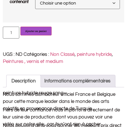
contenant
Ajouter au panier
UGS :
ND
Catégories :
Non Classé
,
peinture hybride
,
Peintures , vernis et medium
Description
Informations complémentaires
peinture hybride rouge sang
Nous sommes distributeur officiel France et Belgique
pour cette marque leader dans le monde des arts
créatifs en provenance directe de Turquie .
Fiers de leur confiance nous importons directement de
leur usine de production dont vous pouvez voir une
vidéo sur notre site , car ils n’ont rien à cacher .
Nous pouvons ainsi vous donner les meilleurs prix direct