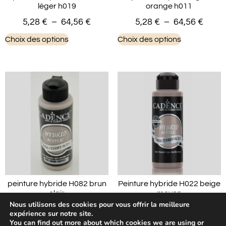
léger h019
orange h011
5,28
€
–
64,56
€
5,28
€
–
64,56
€
Choix des options
Choix des options
peinture hybride H082 brun
Peinture hybride H022 beige
clair
moyen
Nous utilisons des cookies pour vous offrir la meilleure
5,28
€
–
64,56
€
5,28
€
–
15,96
€
expérience sur notre site.
You can find out more about which cookies we are using or