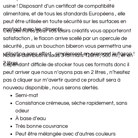
usine ! Disposant d’un certificat de compatibilité
alimentaire, et de tous les standards Européens , elle
peut être utilisée en toute sécurité sur les surfaces en
contact avec les aliments.
Ces peintures pour vos loisirs créatifs vous apporteront
satisfaction , le flacon arrive scellé par un opercule de
sécurité , puis un bouchon biberon vous permettra une
utilisation sans effort , simplement en pressant le flacon !
Nous le distribuons sous 3 formats 120ml , 500 ml , et en
2 litres .
Cependant difficile de stocker tous ces formats donc il
peut arriver que nous n’ayons pas en 2 litres , n’hesitez
pas à cliquer sur m’avertir quand ce produit sera à
nouveau disponible , nous serons alertés.
Semi-mat
Consistance crémeuse, sèche rapidement, sans
odeur
À base d’eau
Très bonne couvrance
Peut être mélangée avec d’autres couleurs