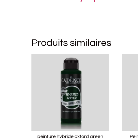
Produits similaires
peinture hybride oxford green
Pei