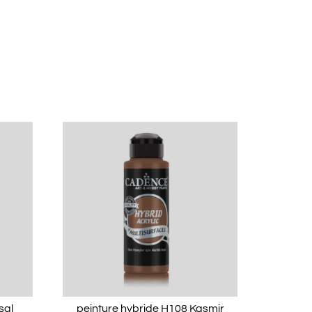
sal
peinture hybride H108 Kasmir