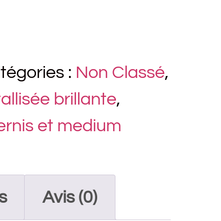
tégories :
Non Classé
,
llisée brillante
,
vernis et medium
s
Avis (0)