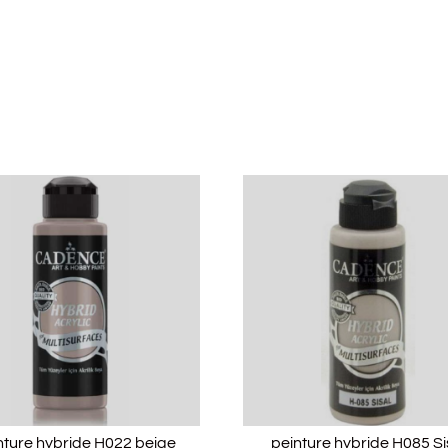
nture hybride H022 beige
peinture hybride H085 Si