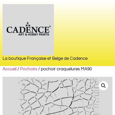
La boutique Française et Belge de Cadence
Accueil
/
Pochoirs
/ pochoir craquelures MA90