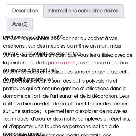
Description
Informations complémentaires
Avis (0)
pochoir craquelures ma90
Utiliser nos pochoirs pour donner du cachet à vos
créations , sur des meubles ou même un mur , mais
aussi sur des objets de décoration.
Votre création sera unique , que vous les utilisiez avec de
la peinture ou de la
pâte à relief
, avec brosse à pochoir
ou encore à la spatule !
Ils sont lavables et réutilisables sans changer d’aspect ,
de qualité supérieure !
Les pochoirs créatifs sont des outils polyvalents et
pratiques qui offrent une gamme d’utilisations dans le
domaine de l’art, de l’artisanat et de la décoration. Leur
utilité va bien au-delà de simplement tracer des formes
sur une surface ; ils permettent d’explorer de nouvelles
techniques, d’ajouter des motifs complexes et répétitifs,
et d’apporter une touche de personnalisation à de
nombreux projets.
Ils permettent de créer des motifs répétitifs, des