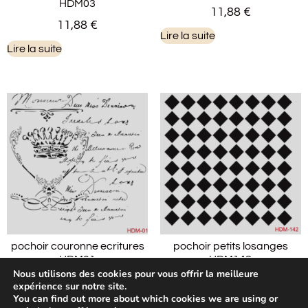
HDM03
11,88
€
11,88
€
Lire la suite
Lire la suite
pochoir couronne ecritures
pochoir petits losanges
HDM01
HDM142
Nous utilisons des cookies pour vous offrir la meilleure
11,88
€
11,88
€
expérience sur notre site.
You can find out more about which cookies we are using or
Lire la suite
Lire la suite