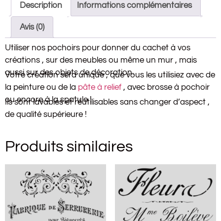
Description
Informations complémentaires
Avis (0)
Utiliser nos pochoirs pour donner du cachet à vos
créations , sur des meubles ou même un mur , mais
aussi sur des objets de décoration.
Votre création sera unique , que vous les utilisiez avec de
la peinture ou de la
pâte à relief
, avec brosse à pochoir
ou encore à la spatule !
Ils sont lavables et réutilisables sans changer d’aspect ,
de qualité supérieure !
Produits similaires