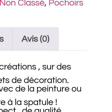
Non Classé
,
Pochoirs
s
Avis (0)
créations , sur des
ts de décoration.
avec de la peinture ou
 à la spatule !
pect , de qualité