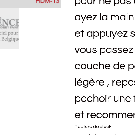
pour ne pas 
ayez la main 
et appuyez s
vous passez l
couche de pe
légère , repo
pochoir une 
et recommen
Rupture de stock