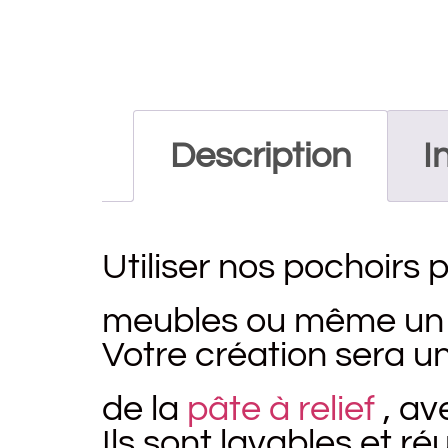
Description
I
Utiliser nos pochoirs 
meubles ou même un mu
Votre création sera un
de la
pâte à relief
, av
Ils sont lavables et r