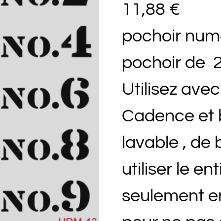
11,88
€
pochoir nu
pochoir de 2
Utilisez ave
Cadence et b
lavable , de b
utiliser le e
seulement en