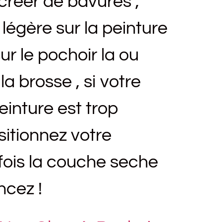
créer de bavures ,
légère sur la peinture
ur le pochoir la ou
a brosse , si votre
inture est trop
sitionnez votre
fois la couche seche
cez !