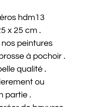
méros hdm13
5 x 25 cm .
c nos peintures
rosse à pochoir .
elle qualité .
ntierement ou
 partie .