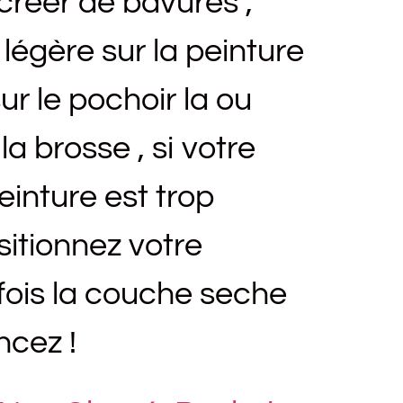
créer de bavures ,
légère sur la peinture
ur le pochoir la ou
a brosse , si votre
inture est trop
sitionnez votre
fois la couche seche
cez !