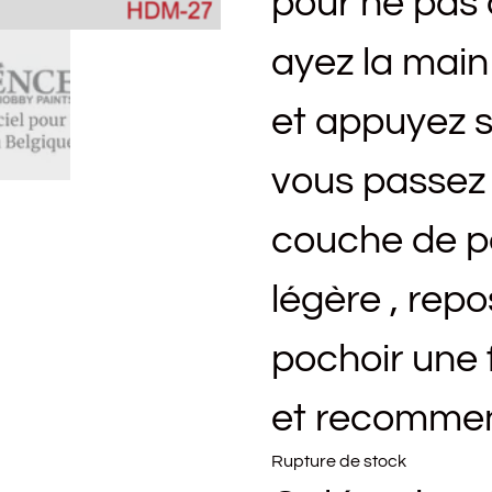
pour ne pas 
ayez la main 
et appuyez s
vous passez l
couche de pe
légère , repo
pochoir une 
et recommen
Rupture de stock