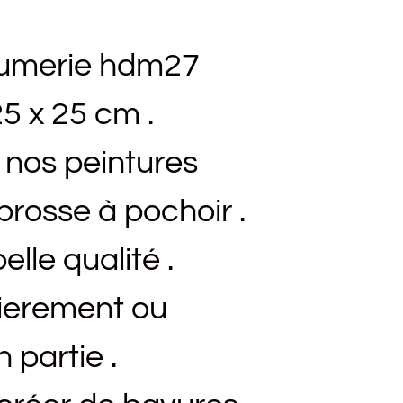
fumerie hdm27
5 x 25 cm .
c nos peintures
rosse à pochoir .
elle qualité .
ntierement ou
 partie .