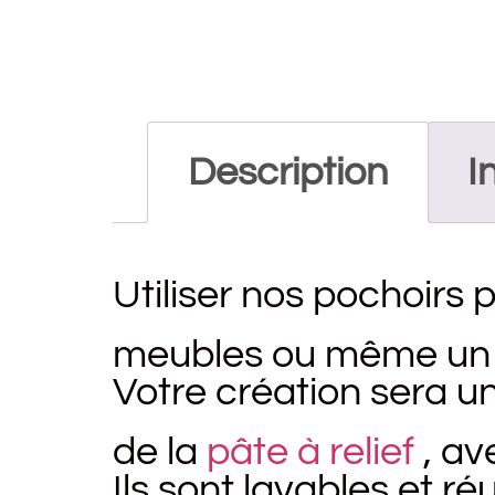
Description
I
Utiliser nos pochoirs 
meubles ou même un mu
Votre création sera un
de la
pâte à relief
, av
Ils sont lavables et r