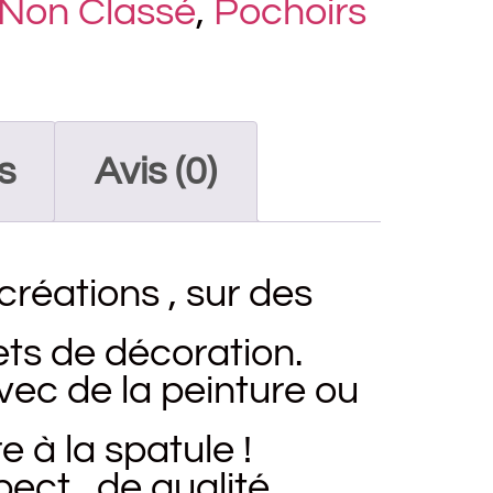
Non Classé
,
Pochoirs
s
Avis (0)
créations , sur des
ts de décoration.
avec de la peinture ou
 à la spatule !
pect , de qualité