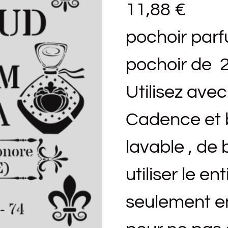
11,88
€
pochoir par
pochoir de 2
Utilisez ave
Cadence et b
lavable , de b
utiliser le e
seulement en