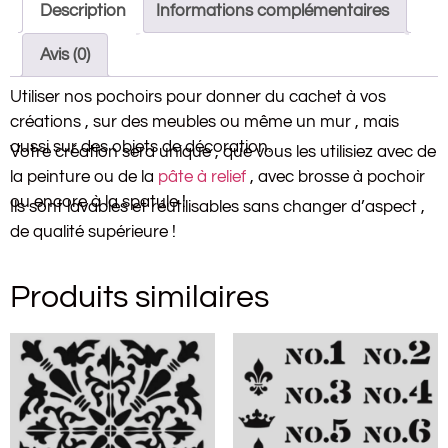
Description
Informations complémentaires
Avis (0)
Utiliser nos pochoirs pour donner du cachet à vos
créations , sur des meubles ou même un mur , mais
aussi sur des objets de décoration.
Votre création sera unique , que vous les utilisiez avec de
la peinture ou de la
pâte à relief
, avec brosse à pochoir
ou encore à la spatule !
Ils sont lavables et réutilisables sans changer d’aspect ,
de qualité supérieure !
Produits similaires