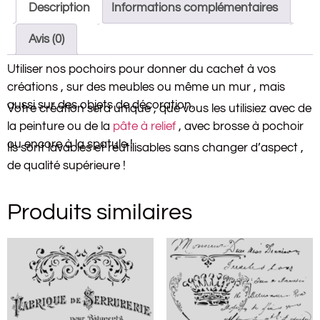
Description
Informations complémentaires
Avis (0)
Utiliser nos pochoirs pour donner du cachet à vos
créations , sur des meubles ou même un mur , mais
aussi sur des objets de décoration.
Votre création sera unique , que vous les utilisiez avec de
la peinture ou de la
pâte à relief
, avec brosse à pochoir
ou encore à la spatule !
Ils sont lavables et réutilisables sans changer d’aspect ,
de qualité supérieure !
Produits similaires